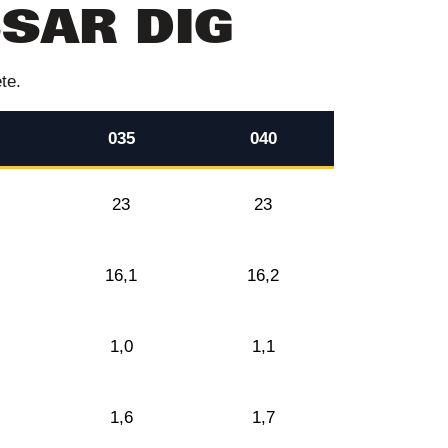
SSAR DIG
te.
035
040
23
23
16,1
16,2
1,0
1,1
1,6
1,7