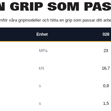
N GRIP SOM PA
mför våra gripmodeller och hitta en grip som passar ditt arbe
Enhet
028
MPa
23
kN
16,7
s
0,9
s
1,5