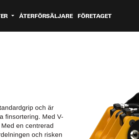
TER
ÅTERFÖRSÄLJARE
FÖRETAGET
tandardgrip och är
ta finsortering. Med V-
. Med en centrerad
ördelningen och risken