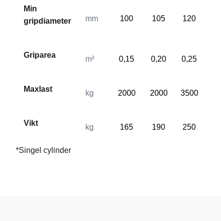
Min
mm
100
105
120
10
gripdiameter
Griparea
m²
0,15
0,20
0,25
0,
Maxlast
kg
2000
2000
3500
35
Vikt
kg
165
190
250
26
*Singel cylinder