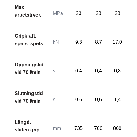
Max
MPa
23
23
23
2
arbetstryck
Gripkraft,
kN
9,3
8,7
17,0
16
spets–spets
Öppningstid
s
0,4
0,4
0,8
0,
vid 70 l/min
Slutningstid
s
0,6
0,6
1,4
1,
vid 70 l/min
Längd,
mm
735
780
800
83
sluten grip