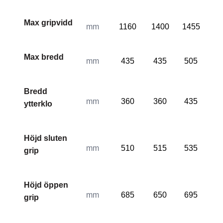
Max gripvidd
mm
1160
1400
1455
16
Max bredd
mm
435
435
505
50
Bredd
mm
360
360
435
43
ytterklo
Höjd sluten
mm
510
515
535
53
grip
Höjd öppen
mm
685
650
695
66
grip