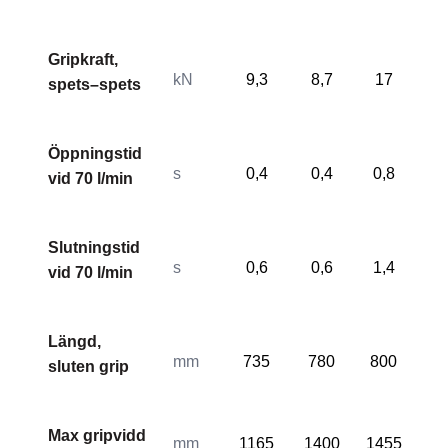
Gripkraft,
kN
9,3
8,7
17
16
spets–spets
Öppningstid
s
0,4
0,4
0,8
0,
vid 70 l/min
Slutningstid
s
0,6
0,6
1,4
1,
vid 70 l/min
Längd,
mm
735
780
800
83
sluten grip
Max gripvidd
mm
1165
1400
1455
16