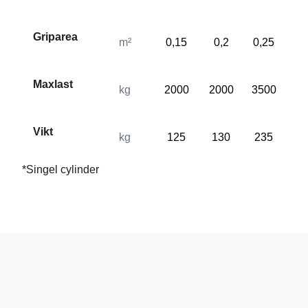
Griparea
m²
0,15
0,2
0,25
0,
Maxlast
kg
2000
2000
3500
35
Vikt
kg
125
130
235
24
*Singel cylinder