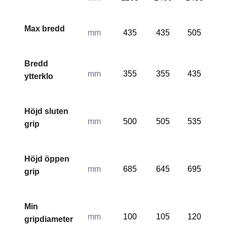
Max bredd
mm
435
435
505
50
Bredd
mm
355
355
435
43
ytterklo
Höjd sluten
mm
500
505
535
53
grip
Höjd öppen
mm
685
645
695
66
grip
Min
mm
100
105
120
10
gripdiameter