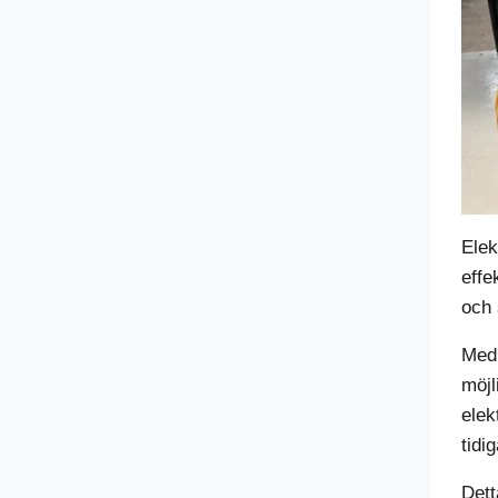
Elek
effe
och 
Med 
möjl
elek
tidi
Dett