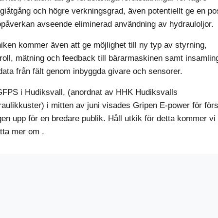
giåtgång och högre verkningsgrad, även potentiellt ge en pos
öpåverkan avseende eliminerad användning av hydrauloljor.
iken kommer även att ge möjlighet till ny typ av styrning,
roll, mätning och feedback till bärarmaskinen samt insamlin
tdata från fält genom inbyggda givare och sensorer.
FPS i Hudiksvall, (anordnat av HHK Hudiksvalls
aulikkuster) i mitten av juni visades Gripen E-power för för
en upp för en bredare publik. Håll utkik för detta kommer vi
tta mer om .