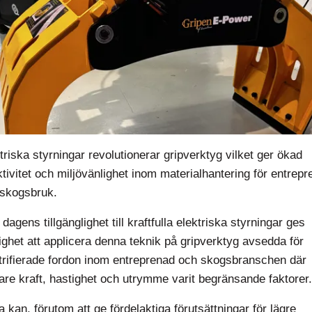
triska styrningar revolutionerar gripverktyg vilket ger ökad
ktivitet och miljövänlighet inom materialhantering för entrep
skogsbruk.
dagens tillgänglighet till kraftfulla elektriska styrningar ges
ighet att applicera denna teknik på gripverktyg avsedda för
trifierade fordon inom entreprenad och skogsbranschen där
gare kraft, hastighet och utrymme varit begränsande faktorer.
a kan, förutom att ge fördelaktiga förutsättningar för lägre