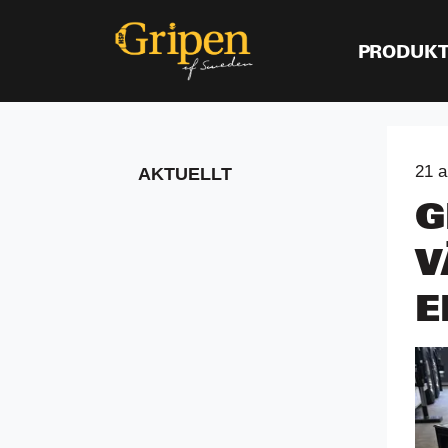
PRODUK
21 a
AKTUELLT
G
V
E