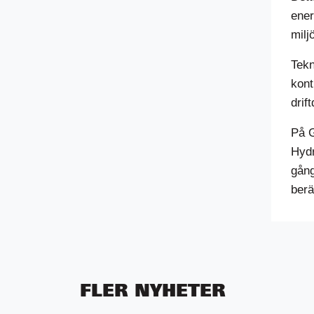
ener
milj
Tekn
kont
drif
På G
Hydr
gång
berä
FLER NYHETER